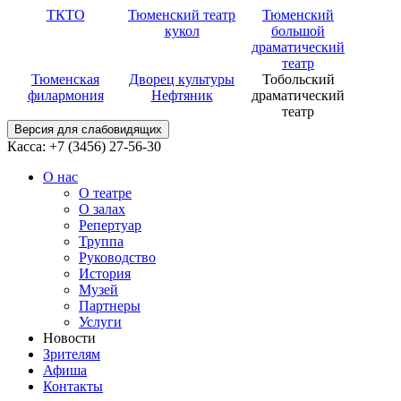
ТКТО
Тюменский театр
Тюменский
кукол
большой
драматический
театр
Тюменская
Дворец культуры
Тобольский
филармония
Нефтяник
драматический
театр
Версия для слабовидящих
Касса: +7 (3456)
27-56-30
О нас
О театре
О залах
Репертуар
Труппа
Руководство
История
Музей
Партнеры
Услуги
Новости
Зрителям
Афиша
Контакты