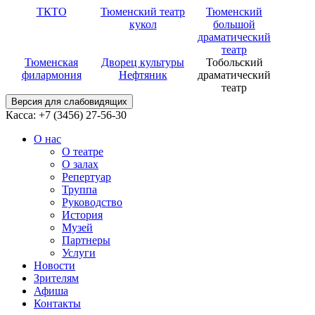
ТКТО
Тюменский театр
Тюменский
кукол
большой
драматический
театр
Тюменская
Дворец культуры
Тобольский
филармония
Нефтяник
драматический
театр
Версия для слабовидящих
Касса: +7 (3456)
27-56-30
О нас
О театре
О залах
Репертуар
Труппа
Руководство
История
Музей
Партнеры
Услуги
Новости
Зрителям
Афиша
Контакты