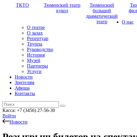
ТКТО
Тюменский театр
Тюменский
Тю
кукол
большой
фил
драматический
театр
О нас
О театре
О залах
Репертуар
Труппа
Руководство
История
Музей
Партнеры
Услуги
Новости
Зрителям
Афиша
Контакты
Касса: +7 (3456) 27-56-30
Войти
Новости
Розыгрыш билетов на спектак