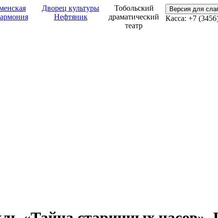
менская
Дворец культуры
Тобольский
Версия для сл
армония
Нефтяник
драматический
Касса: +7 (3456
театр
ль «Тайна старинных часов». 