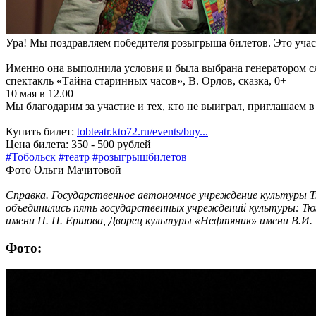
Ура! Мы поздравляем победителя розыгрыша билетов. Это уча
Именно она выполнила условия и была выбрана генератором с
спектакль «Тайна старинных часов», В. Орлов, сказка, 0+
10 мая в 12.00
Мы благодарим за участие и тех, кто не выиграл, приглашаем в к
Купить билет:
tobteatr.kto72.ru/events/buy...
Цена билета: 350 - 500 рублей
#Тобольск
#театр
#розыгрышбилетов
Фото Ольги Мачитовой
Справка. Государственное автономное учреждение культуры Т
объединились пять государственных учреждений культуры: Тю
имени П. П. Ершова, Дворец культуры «Нефтяник» имени В.И. 
Фото: