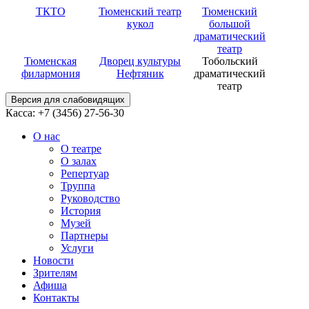
ТКТО
Тюменский театр
Тюменский
кукол
большой
драматический
театр
Тюменская
Дворец культуры
Тобольский
филармония
Нефтяник
драматический
театр
Версия для слабовидящих
Касса: +7 (3456)
27-56-30
О нас
О театре
О залах
Репертуар
Труппа
Руководство
История
Музей
Партнеры
Услуги
Новости
Зрителям
Афиша
Контакты