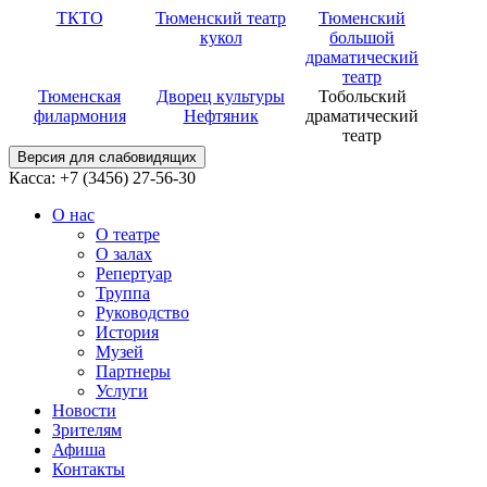
ТКТО
Тюменский театр
Тюменский
кукол
большой
драматический
театр
Тюменская
Дворец культуры
Тобольский
филармония
Нефтяник
драматический
театр
Версия для слабовидящих
Касса: +7 (3456)
27-56-30
О нас
О театре
О залах
Репертуар
Труппа
Руководство
История
Музей
Партнеры
Услуги
Новости
Зрителям
Афиша
Контакты