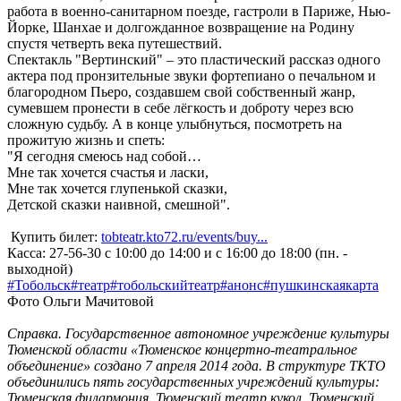
работа в военно-санитарном поезде, гастроли в Париже, Нью-
Йорке, Шанхае и долгожданное возвращение на Родину
спустя четверть века путешествий.
Спектакль "Вертинский" – это пластический рассказ одного
актера под пронзительные звуки фортепиано о печальном и
благородном Пьеро, создавшем свой собственный жанр,
сумевшем пронести в себе лёгкость и доброту через всю
сложную судьбу. А в конце улыбнуться, посмотреть на
прожитую жизнь и спеть:
"Я сегодня смеюсь над собой…
Мне так хочется счастья и ласки,
Мне так хочется глупенькой сказки,
Детской сказки наивной, смешной".
Купить билет:
tobteatr.kto72.ru/events/buy...
Касса: 27-56-30 с 10:00 до 14:00 и с 16:00 до 18:00 (пн. -
выходной)
#Тобольск
#театр
#тобольскийтеатр
#анонс
#пушкинскаякарта
Фото Ольги Мачитовой
Справка. Государственное автономное учреждение культуры
Тюменской области «Тюменское концертно-театральное
объединение» создано 7 апреля 2014 года. В структуре ТКТО
объединились пять государственных учреждений культуры:
Тюменская филармония, Тюменский театр кукол, Тюменский