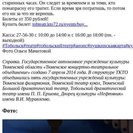
старинных часах. Он следит за временем и за теми, кто
понапрасну его тратит. Если время зря потратишь, то потом
его ни за что не вернешь.
Билеты от 350 рублей!
Купить билет:
tobteatr.kto72.ru/events/buy...
Касса: 27-56-30 с 10:00 до 14:00 и с 16:00 до 18:00 (пн. -
выходной)
#Тобольск
#театр
#тобольскийтеатр
#анонс
#пушкинскаякарта#ку
Фото Ольги Мачитовой
Справка. Государственное автономное учреждение культуры
Тюменской области «Тюменское концертно-театральное
объединение» создано 7 апреля 2014 года. В структуре ТКТО
объединились пять государственных учреждений культуры:
Тюменская филармония, Тюменский театр кукол, Тюменский
Большой драматический театр, Тобольский драматический
театр имени П. П. Ершова, Дворец культуры «Нефтяник»
имени В.И. Муравленко.
Фото: