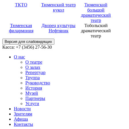
ТКТО
Тюменский театр
Тюменский
кукол
большой
драматический
театр
Тюменская
Дворец культуры
Тобольский
филармония
Нефтяник
драматический
театр
Версия для слабовидящих
Касса: +7 (3456)
27-56-30
О нас
О театре
О залах
Репертуар
Труппа
Руководство
История
Музей
Партнеры
Услуги
Новости
Зрителям
Афиша
Контакты