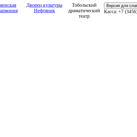
менская
Дворец культуры
Тобольский
Версия для сл
армония
Нефтяник
драматический
Касса: +7 (3456
театр