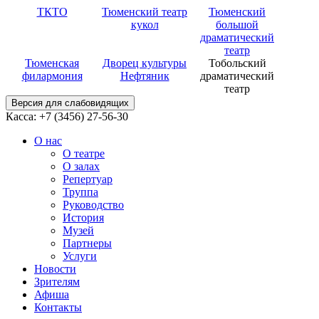
ТКТО
Тюменский театр
Тюменский
кукол
большой
драматический
театр
Тюменская
Дворец культуры
Тобольский
филармония
Нефтяник
драматический
театр
Версия для слабовидящих
Касса: +7 (3456)
27-56-30
О нас
О театре
О залах
Репертуар
Труппа
Руководство
История
Музей
Партнеры
Услуги
Новости
Зрителям
Афиша
Контакты