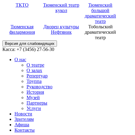
ТКТО
Тюменский театр
Тюменский
кукол
большой
драматический
театр
Тюменская
Дворец культуры
Тобольский
филармония
Нефтяник
драматический
театр
Версия для слабовидящих
Касса: +7 (3456)
27-56-30
О нас
О театре
О залах
Репертуар
Труппа
Руководство
История
Музей
Партнеры
Услуги
Новости
Зрителям
Афиша
Контакты