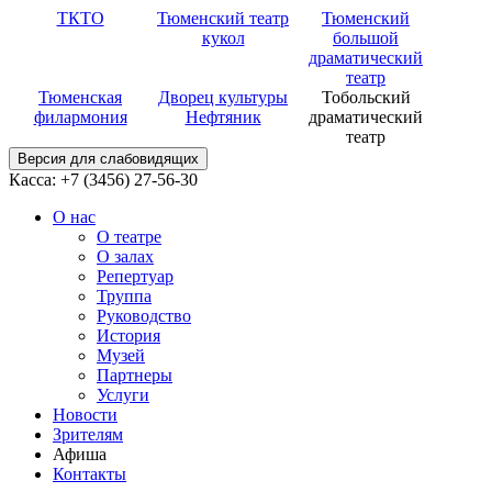
ТКТО
Тюменский театр
Тюменский
кукол
большой
драматический
театр
Тюменская
Дворец культуры
Тобольский
филармония
Нефтяник
драматический
театр
Версия для слабовидящих
Касса: +7 (3456)
27-56-30
О нас
О театре
О залах
Репертуар
Труппа
Руководство
История
Музей
Партнеры
Услуги
Новости
Зрителям
Афиша
Контакты