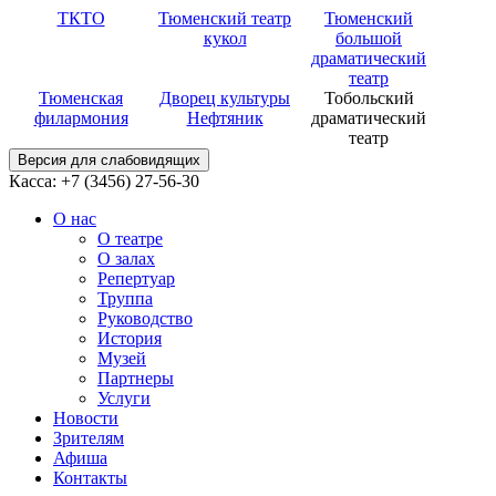
ТКТО
Тюменский театр
Тюменский
кукол
большой
драматический
театр
Тюменская
Дворец культуры
Тобольский
филармония
Нефтяник
драматический
театр
Версия для слабовидящих
Касса: +7 (3456)
27-56-30
О нас
О театре
О залах
Репертуар
Труппа
Руководство
История
Музей
Партнеры
Услуги
Новости
Зрителям
Афиша
Контакты