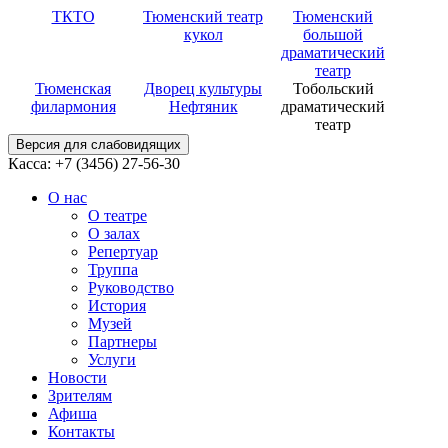
ТКТО
Тюменский театр
Тюменский
кукол
большой
драматический
театр
Тюменская
Дворец культуры
Тобольский
филармония
Нефтяник
драматический
театр
Версия для слабовидящих
Касса: +7 (3456)
27-56-30
О нас
О театре
О залах
Репертуар
Труппа
Руководство
История
Музей
Партнеры
Услуги
Новости
Зрителям
Афиша
Контакты