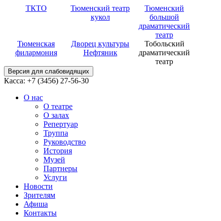
ТКТО
Тюменский театр
Тюменский
кукол
большой
драматический
театр
Тюменская
Дворец культуры
Тобольский
филармония
Нефтяник
драматический
театр
Версия для слабовидящих
Касса: +7 (3456)
27-56-30
О нас
О театре
О залах
Репертуар
Труппа
Руководство
История
Музей
Партнеры
Услуги
Новости
Зрителям
Афиша
Контакты