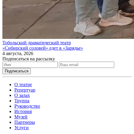
Тобольский драматический театр
«Сибирский соловей» едет в «Зарядье»
4 августа, 2026
Подписаться на рассылку
О театре
Репертуар
О залах
Труппа
Руководство
История
Музей
Партнеры
Услуги