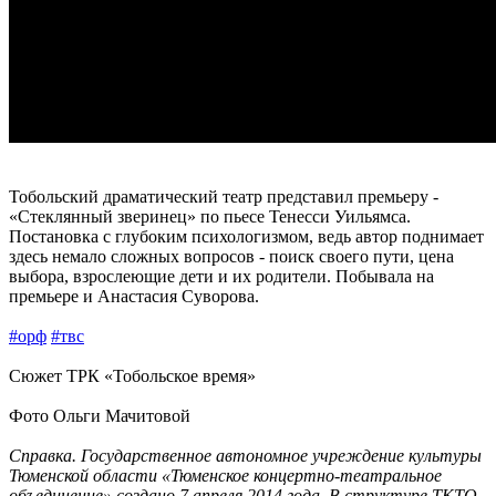
Тобольский драматический театр представил премьеру -
«Стеклянный зверинец» по пьесе Тенесси Уильямса.
Постановка с глубоким психологизмом, ведь автор поднимает
здесь немало сложных вопросов - поиск своего пути, цена
выбора, взрослеющие дети и их родители. Побывала на
премьере и Анастасия Суворова.
#орф
#твс
Сюжет ТРК «Тобольское время»
Фото Ольги Мачитовой
Справка. Государственное автономное учреждение культуры
Тюменской области «Тюменское концертно-театральное
объединение» создано 7 апреля 2014 года. В структуре ТКТО