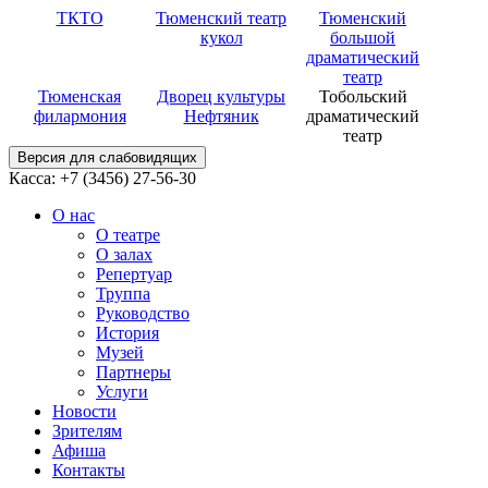
ТКТО
Тюменский театр
Тюменский
кукол
большой
драматический
театр
Тюменская
Дворец культуры
Тобольский
филармония
Нефтяник
драматический
театр
Версия для слабовидящих
Касса: +7 (3456)
27-56-30
О нас
О театре
О залах
Репертуар
Труппа
Руководство
История
Музей
Партнеры
Услуги
Новости
Зрителям
Афиша
Контакты