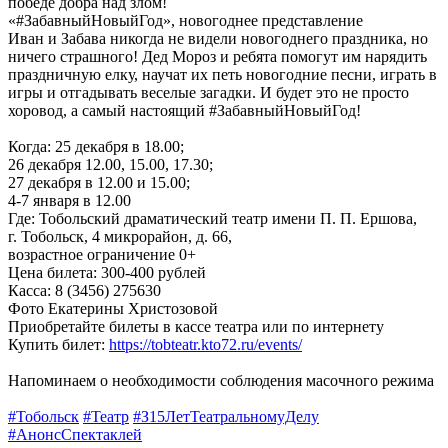
победе добра над злом!
«#ЗабавныйНовыйГод», новогоднее представление
Иван и Забава никогда не видели новогоднего праздника, но
ничего страшного! Дед Мороз и ребята помогут им нарядить
праздничную елку, научат их петь новогодние песни, играть в
игры и отгадывать веселые загадки. И будет это не просто
хоровод, а самый настоящий #ЗабавныйНовыйГод!
Когда: 25 декабря в 18.00;
26 декабря 12.00, 15.00, 17.30;
27 декабря в 12.00 и 15.00;
4-7 января в 12.00
Где: Тобольский драматический театр имени П. П. Ершова,
г. Тобольск, 4 микрорайон, д. 66,
возрастное ограничение 0+
Цена билета: 300-400 рублей
Касса: 8 (3456) 275630
Фото Екатерины Христозовой
Приобретайте билеты в кассе театра или по интернету
Купить билет:
https://tobteatr.kto72.ru/events/
Напоминаем о необходимости соблюдения масочного режима
#Тобольск
#Театр
#З15ЛетТеатральномуДелу
#АнонсСпектаклей