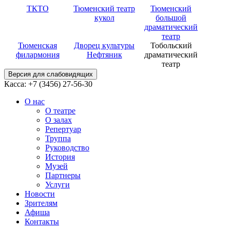
ТКТО
Тюменский театр
Тюменский
кукол
большой
драматический
театр
Тюменская
Дворец культуры
Тобольский
филармония
Нефтяник
драматический
театр
Версия для слабовидящих
Касса: +7 (3456)
27-56-30
О нас
О театре
О залах
Репертуар
Труппа
Руководство
История
Музей
Партнеры
Услуги
Новости
Зрителям
Афиша
Контакты