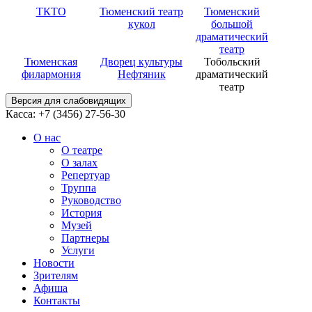
ТКТО
Тюменский театр
Тюменский
кукол
большой
драматический
театр
Тюменская
Дворец культуры
Тобольский
филармония
Нефтяник
драматический
театр
Версия для слабовидящих
Касса: +7 (3456)
27-56-30
О нас
О театре
О залах
Репертуар
Труппа
Руководство
История
Музей
Партнеры
Услуги
Новости
Зрителям
Афиша
Контакты