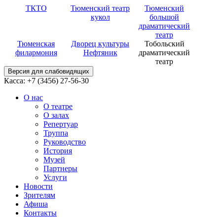
ТКТО
Тюменский театр
Тюменский
кукол
большой
драматический
театр
Тюменская
Дворец культуры
Тобольский
филармония
Нефтяник
драматический
театр
Версия для слабовидящих
Касса: +7 (3456)
27-56-30
О нас
О театре
О залах
Репертуар
Труппа
Руководство
История
Музей
Партнеры
Услуги
Новости
Зрителям
Афиша
Контакты