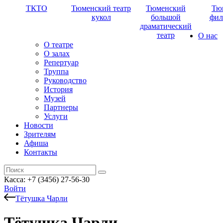
ТКТО
Тюменский театр
Тюменский
Тю
кукол
большой
фил
драматический
театр
О нас
О театре
О залах
Репертуар
Труппа
Руководство
История
Музей
Партнеры
Услуги
Новости
Зрителям
Афиша
Контакты
Касса: +7 (3456) 27-56-30
Войти
Тётушка Чарли
Тётушка Чарли