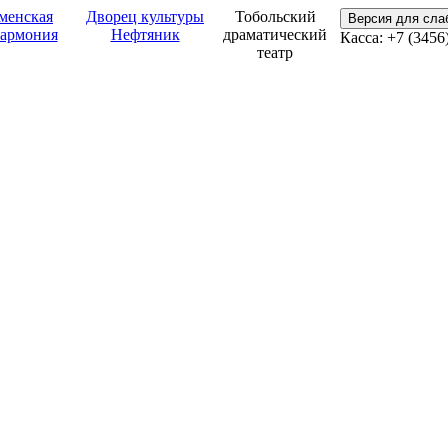
менская
Дворец культуры
Тобольский
Версия для сл
армония
Нефтяник
драматический
Касса: +7 (3456
театр