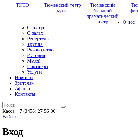
ТКТО
Тюменский театр
Тюменский
Тю
кукол
большой
фил
драматический
театр
О нас
О театре
О залах
Репертуар
Труппа
Руководство
История
Музей
Партнеры
Услуги
Новости
Зрителям
Афиша
Контакты
Касса: +7 (3456) 27-56-30
Войти
Вход