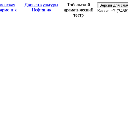
менская
Дворец культуры
Тобольский
Версия для сл
армония
Нефтяник
драматический
Касса: +7 (3456
театр