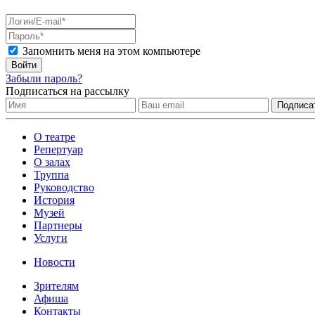
Запомнить меня на этом компьютере
Войти
Забыли пароль?
Подписаться на рассылку
О театре
Репертуар
О залах
Труппа
Руководство
История
Музей
Партнеры
Услуги
Новости
Зрителям
Афиша
Контакты