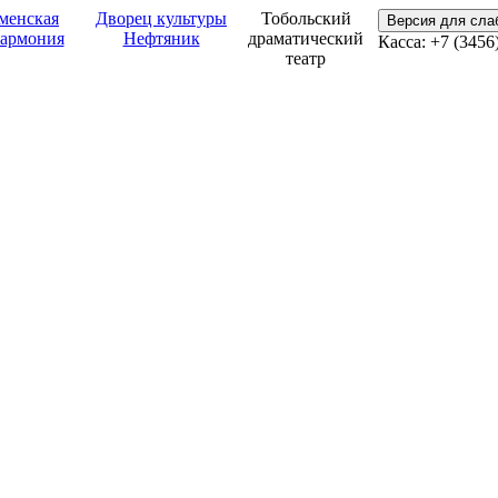
менская
Дворец культуры
Тобольский
Версия для сл
армония
Нефтяник
драматический
Касса: +7 (3456
театр