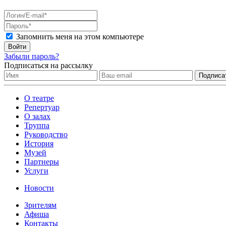
Запомнить меня на этом компьютере
Войти
Забыли пароль?
Подписаться на рассылку
О театре
Репертуар
О залах
Труппа
Руководство
История
Музей
Партнеры
Услуги
Новости
Зрителям
Афиша
Контакты