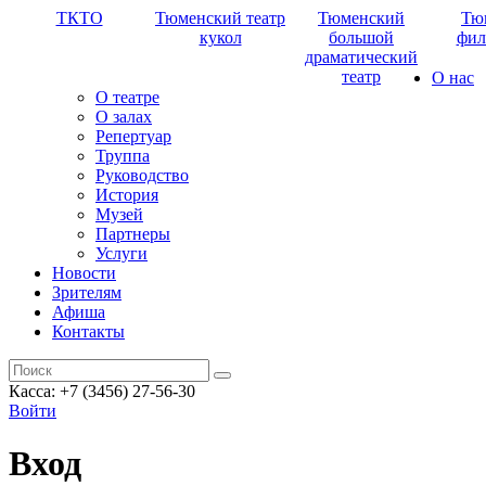
ТКТО
Тюменский театр
Тюменский
Тю
кукол
большой
фил
драматический
театр
О нас
О театре
О залах
Репертуар
Труппа
Руководство
История
Музей
Партнеры
Услуги
Новости
Зрителям
Афиша
Контакты
Касса: +7 (3456) 27-56-30
Войти
Вход