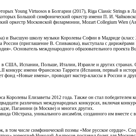
х Young Virtuosos в Болгарии (2017), Riga Classiс Strings в Латв
которых Большой симфонический оркестр имени П. И. Чайковск
ий оркестр Московской филармонии, Mozart Collegium Wien (А
) и Высшую школу музыки Королевы Софии в Мадриде (класс Жак
 России (приглашение В. Спивакова), выступала с дирижёрами 
дия». Основатель международного образовательного проекта Bu
в в США, Испании, Польше, Италии, Израиле и других странах.
I конкурс имени Франсиско Тарреги (Испания, первый в истори
т фонд «Новые имена», проводит мастер-классы в России и дру
са Королевы Елизаветы 2012 года. Также он стал победителем 
м двадцати различных международных конкурсах, включая конку
дзе, Паганини (в Москве) и многих других.
авида Ойстраха, уникального ансамбля, созданного им вместе с
к, в том числе симфонической поэмы «Мое русское сердце». Со
етрах» хореограф Николай Андросов поставил балет для Московс