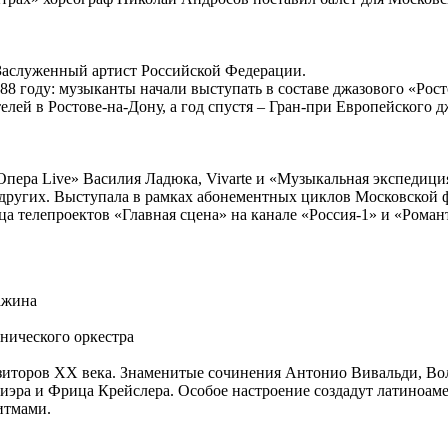
 Заслуженный артист Российской Федерации.
8 году: музыканты начали выступать в составе джазового «Росто
ей в Ростове-на-Дону, а год спустя – Гран-при Европейского д
Опера Live» Василия Ладюка, Vivarte и «Музыкальная экспедиц
 других. Выступала в рамках абонементных циклов Московской
а телепроектов «Главная сцена» на канале «Россия-1» и «Романт
ажина
нического оркестра
зиторов ХХ века. Знаменитые сочинения Антонио Вивальди, Вол
иэра и Фрица Крейслера. Особое настроение создадут латиноа
итмами.