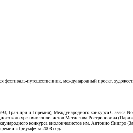
я фестиваль-путешественник, международный проект, художест
3; Гран-при и I премия), Международного конкурса Classica No
ного конкурса виолончелистов Мстислава Ростроповича (Париж,
еждународного конкурса виолончелистов им. Антонио Янигро (Заг
 премии «Триумф» за 2008 год.