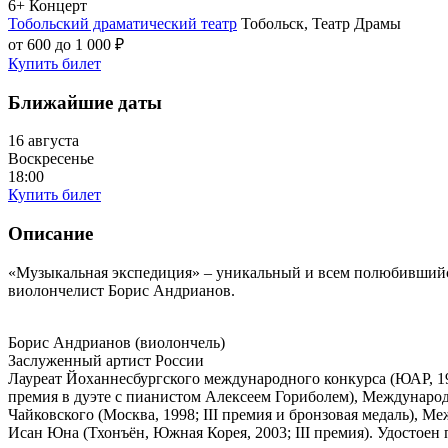
6+
Концерт
Тобольский драматический театр
Тобольск, Театр Драмы
от 600 до 1 000 ₽
Купить билет
Ближайшие даты
16 августа
Воскресенье
18:00
Купить билет
Описание
«Музыкальная экспедиция» – уникальный и всем полюбившийс
виолончелист Борис Андрианов.
Борис Андрианов (виолончель)
Заслуженный артист России
Лауреат Йоханнесбургского международного конкурса (ЮАР, 199
премия в дуэте с пианистом Алексеем Гориболем), Международ
Чайковского (Москва, 1998; III премия и бронзовая медаль), М
Исан Юна (Тхонъён, Южная Корея, 2003; III премия). Удостоен