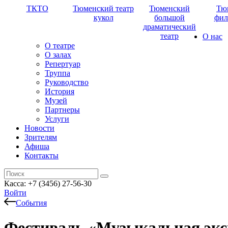
ТКТО
Тюменский театр
Тюменский
Тю
кукол
большой
фил
драматический
театр
О нас
О театре
О залах
Репертуар
Труппа
Руководство
История
Музей
Партнеры
Услуги
Новости
Зрителям
Афиша
Контакты
Касса: +7 (3456) 27-56-30
Войти
События
Фестиваль «Музыкальная экс