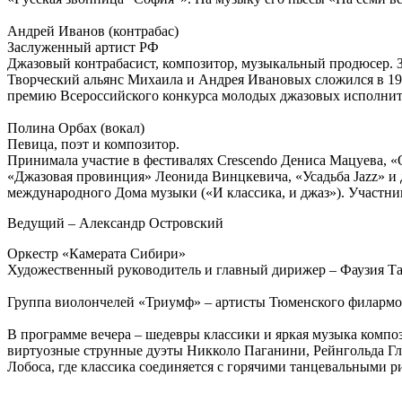
Андрей Иванов (контрабас)
Заслуженный артист РФ
Джазовый контрабасист, композитор, музыкальный продюсер.
Творческий альянс Михаила и Андрея Ивановых сложился в 198
премию Всероссийского конкурса молодых джазовых исполнител
Полина Орбах (вокал)
Певица, поэт и композитор.
Принимала участие в фестивалях Crescendo Дениса Мацуева, «
«Джазовая провинция» Леонида Винцкевича, «Усадьба Jazz» и
международного Дома музыки («И классика, и джаз»). Участниц
Ведущий – Александр Островский
Оркестр «Камерата Сибири»
Художественный руководитель и главный дирижер – Фаузия Т
Группа виолончелей «Триумф» – артисты Тюменского филармо
В программе вечера – шедевры классики и яркая музыка компо
виртуозные струнные дуэты Никколо Паганини, Рейнгольда Гл
Лобоса, где классика соединяется с горячими танцевальными р