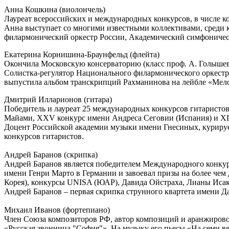
Анна Кошкина (виолончель)
Лауреат всероссийских и международных конкурсов, в числе которы
Анна выступает со многими известными коллективами, среди 
филармонический оркестр России, Академический симфоническ
Екатерина Корнишина-Браунфельд (флейта)
Окончила Московскую консерваторию (класс проф. А. Голышева
Солистка-регулятор Национального филармонического оркестра
выпустила альбом транскрипций Рахманинова на лейбле «Мело
Дмитрий Илларионов (гитара)
Победитель и лауреат 25 международных конкурсов гитаристо
Майами, XXV конкурс имени Андреса Сеговии (Испания) и XLI
Доцент Российской академии музыки имени Гнесиных, курируе
конкурсов гитаристов.
Андрей Баранов (скрипка)
Андрей Баранов является победителем Международного конкур
имени Генри Марто в Германии и завоевал призы на более че
Корея), конкурсы UNISA (ЮАР), Давида Ойстраха, Лианы Исака
Андрей Баранов – первая скрипка струнного квартета имени Д
Михаил Иванов (фортепиано)
Член Союза композиторов РФ, автор композиций и аранжирово
«Русская звонница "София"». На музыку его пьесы «На семи в