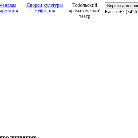
менская
Дворец культуры
Тобольский
Версия для сл
армония
Нефтяник
драматический
Касса: +7 (3456
театр
педиция»