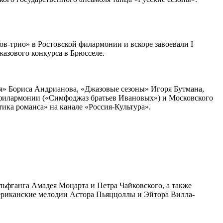
в-трио» в Ростовской филармонии и вскоре завоевали I
жазового конкурса в Брюсселе.
ия» Бориса Андрианова, «Джазовые сезоны» Игоря Бутмана,
 филармонии («Симфоджаз братьев Ивановых») и Московского
ика романса» на канале «Россия-Культура».
ьфганга Амадея Моцарта и Петра Чайковского, а также
мериканские мелодии Астора Пьяццоллы и Эйтора Вилла-