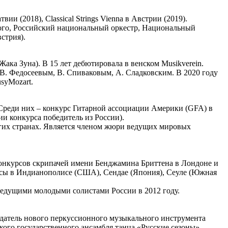
ии (2018), Classical Strings Vienna в Австрии (2019).
ого, Российский национальный оркестр, Национальный
встрия).
а Зуна). В 15 лет дебютировала в венском Musikverein.
В. Федосеевым, В. Спиваковым, А. Сладковским. В 2020 году
syMozart.
 Среди них – конкурс Гитарной ассоциации Америки (GFA) в
и конкурса победитель из России).
гих странах. Является членом жюри ведущих мировых
конкурсов скрипачей имени Бенджамина Бриттена в Лондоне и
рсы в Индианополисе (США), Сендае (Япония), Сеуле (Южная
 ведущими молодыми солистами России в 2012 году.
здатель нового перкуссионного музыкального инструмента
кого государственного ансамбля танца «Русские сезоны».