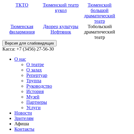
ТКТО
Тюменский театр
Тюменский
кукол
большой
драматический
театр
Тюменская
Дворец культуры
Тобольский
филармония
Нефтяник
драматический
театр
Версия для слабовидящих
Касса: +7 (3456)
27-56-30
О нас
О театре
О залах
Репертуар
Труппа
Руководство
История
Музей
Партнеры
Услуги
Новости
Зрителям
Афиша
Контакты