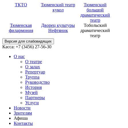
ТКТО
Тюменский театр
Тюменский
кукол
большой
драматический
театр
Тюменская
Дворец культуры
Тобольский
филармония
Нефтяник
драматический
театр
Версия для слабовидящих
Касса: +7 (3456)
27-56-30
О нас
О театре
О залах
Репертуар
Труппа
Руководство
История
Музей
Партнеры
Услуги
Новости
Зрителям
Афиша
Контакты