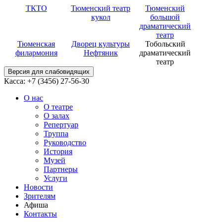
ТКТО
Тюменский театр
Тюменский
кукол
большой
драматический
театр
Тюменская
Дворец культуры
Тобольский
филармония
Нефтяник
драматический
театр
Версия для слабовидящих
Касса: +7 (3456)
27-56-30
О нас
О театре
О залах
Репертуар
Труппа
Руководство
История
Музей
Партнеры
Услуги
Новости
Зрителям
Афиша
Контакты