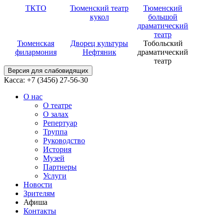
ТКТО
Тюменский театр
Тюменский
кукол
большой
драматический
театр
Тюменская
Дворец культуры
Тобольский
филармония
Нефтяник
драматический
театр
Версия для слабовидящих
Касса: +7 (3456)
27-56-30
О нас
О театре
О залах
Репертуар
Труппа
Руководство
История
Музей
Партнеры
Услуги
Новости
Зрителям
Афиша
Контакты