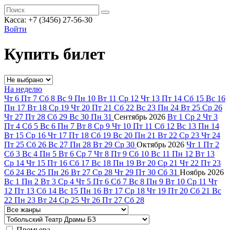
Касса: +7 (3456) 27-56-30
Войти
Купить билет
На неделю
Чт
6
Пт
7
Сб
8
Вс
9
Пн
10
Вт
11
Ср
12
Чт
13
Пт
14
Сб
15
Вс
16
Пн
17
Вт
18
Ср
19
Чт
20
Пт
21
Сб
22
Вс
23
Пн
24
Вт
25
Ср
26
Чт
27
Пт
28
Сб
29
Вс
30
Пн
31
Сентябрь
2026
Вт
1
Ср
2
Чт
3
Пт
4
Сб
5
Вс
6
Пн
7
Вт
8
Ср
9
Чт
10
Пт
11
Сб
12
Вс
13
Пн
14
Вт
15
Ср
16
Чт
17
Пт
18
Сб
19
Вс
20
Пн
21
Вт
22
Ср
23
Чт
24
Пт
25
Сб
26
Вс
27
Пн
28
Вт
29
Ср
30
Октябрь
2026
Чт
1
Пт
2
Сб
3
Вс
4
Пн
5
Вт
6
Ср
7
Чт
8
Пт
9
Сб
10
Вс
11
Пн
12
Вт
13
Ср
14
Чт
15
Пт
16
Сб
17
Вс
18
Пн
19
Вт
20
Ср
21
Чт
22
Пт
23
Сб
24
Вс
25
Пн
26
Вт
27
Ср
28
Чт
29
Пт
30
Сб
31
Ноябрь
2026
Вс
1
Пн
2
Вт
3
Ср
4
Чт
5
Пт
6
Сб
7
Вс
8
Пн
9
Вт
10
Ср
11
Чт
12
Пт
13
Сб
14
Вс
15
Пн
16
Вт
17
Ср
18
Чт
19
Пт
20
Сб
21
Вс
22
Пн
23
Вт
24
Ср
25
Чт
26
Пт
27
Сб
28
Премьера