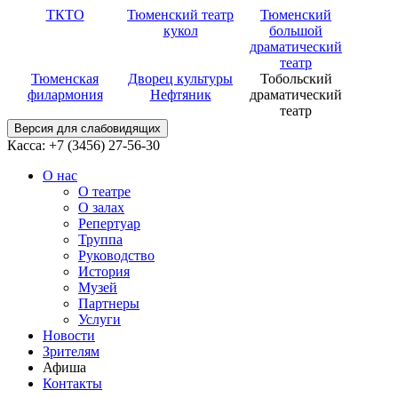
ТКТО
Тюменский театр
Тюменский
кукол
большой
драматический
театр
Тюменская
Дворец культуры
Тобольский
филармония
Нефтяник
драматический
театр
Версия для слабовидящих
Касса: +7 (3456)
27-56-30
О нас
О театре
О залах
Репертуар
Труппа
Руководство
История
Музей
Партнеры
Услуги
Новости
Зрителям
Афиша
Контакты