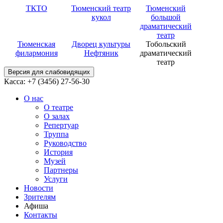
ТКТО
Тюменский театр
Тюменский
кукол
большой
драматический
театр
Тюменская
Дворец культуры
Тобольский
филармония
Нефтяник
драматический
театр
Версия для слабовидящих
Касса: +7 (3456)
27-56-30
О нас
О театре
О залах
Репертуар
Труппа
Руководство
История
Музей
Партнеры
Услуги
Новости
Зрителям
Афиша
Контакты