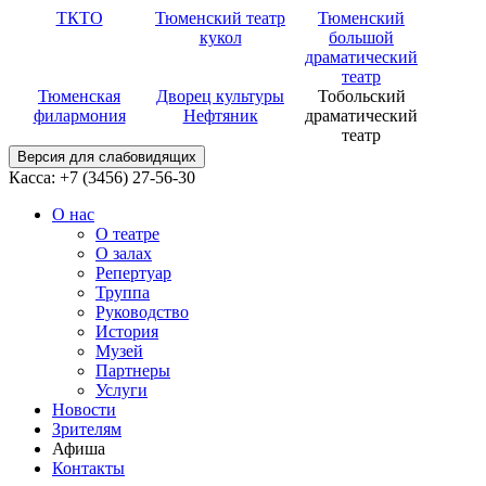
ТКТО
Тюменский театр
Тюменский
кукол
большой
драматический
театр
Тюменская
Дворец культуры
Тобольский
филармония
Нефтяник
драматический
театр
Версия для слабовидящих
Касса: +7 (3456)
27-56-30
О нас
О театре
О залах
Репертуар
Труппа
Руководство
История
Музей
Партнеры
Услуги
Новости
Зрителям
Афиша
Контакты