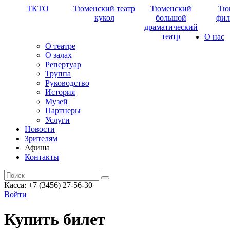
ТКТО
Тюменский театр
Тюменский
Тю
кукол
большой
фил
драматический
театр
О нас
О театре
О залах
Репертуар
Труппа
Руководство
История
Музей
Партнеры
Услуги
Новости
Зрителям
Афиша
Контакты
Касса: +7 (3456) 27-56-30
Войти
Купить билет