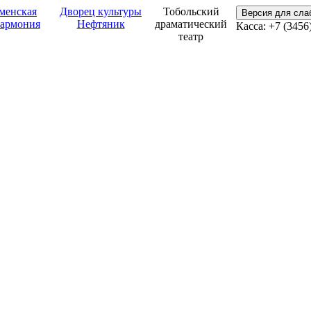
менская
Дворец культуры
Тобольский
Версия для сл
армония
Нефтяник
драматический
Касса: +7 (3456
театр