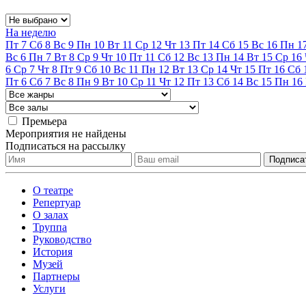
На неделю
Пт
7
Сб
8
Вс
9
Пн
10
Вт
11
Ср
12
Чт
13
Пт
14
Сб
15
Вс
16
Пн
1
Вс
6
Пн
7
Вт
8
Ср
9
Чт
10
Пт
11
Сб
12
Вс
13
Пн
14
Вт
15
Ср
16
6
Ср
7
Чт
8
Пт
9
Сб
10
Вс
11
Пн
12
Вт
13
Ср
14
Чт
15
Пт
16
Сб
Пт
6
Сб
7
Вс
8
Пн
9
Вт
10
Ср
11
Чт
12
Пт
13
Сб
14
Вс
15
Пн
16
Премьера
Мероприятия не найдены
Подписаться на рассылку
О театре
Репертуар
О залах
Труппа
Руководство
История
Музей
Партнеры
Услуги