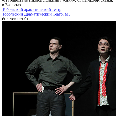
«Путешествие Нильса с дикими гусями», С. Лагерлеф, сказка,
в 2-х актах...
Тобольский драматический театр
Тобольский Драматический Театр, МЗ
билетов нет
0+