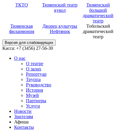
ТКТО
Тюменский театр
Тюменский
кукол
большой
драматический
театр
Тюменская
Дворец культуры
Тобольский
филармония
Нефтяник
драматический
театр
Версия для слабовидящих
Касса: +7 (3456)
27-56-30
О нас
О театре
О залах
Репертуар
Труппа
Руководство
История
Музей
Партнеры
Услуги
Новости
Зрителям
Афиша
Контакты