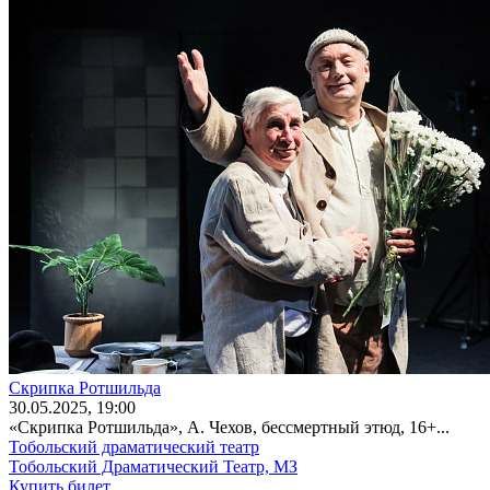
Скрипка Ротшильда
30
.05.2025
, 19:00
«Скрипка Ротшильда», А. Чехов, бессмертный этюд, 16+...
Тобольский драматический театр
Тобольский Драматический Театр, МЗ
Купить билет