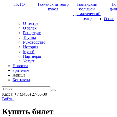
ТКТО
Тюменский театр
Тюменский
Тю
кукол
большой
фил
драматический
театр
О нас
О театре
О залах
Репертуар
Труппа
Руководство
История
Музей
Партнеры
Услуги
Новости
Зрителям
Афиша
Контакты
Касса: +7 (3456) 27-56-30
Войти
Купить билет