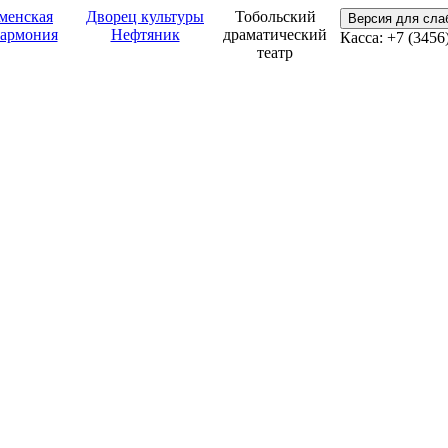
менская
Дворец культуры
Тобольский
Версия для сл
армония
Нефтяник
драматический
Касса: +7 (3456
театр