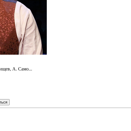
щев, А. Само...