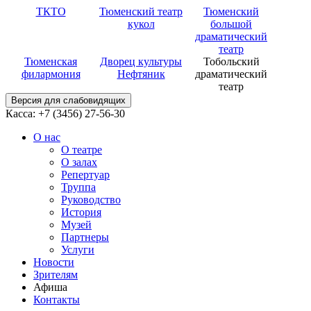
ТКТО
Тюменский театр
Тюменский
кукол
большой
драматический
театр
Тюменская
Дворец культуры
Тобольский
филармония
Нефтяник
драматический
театр
Версия для слабовидящих
Касса: +7 (3456)
27-56-30
О нас
О театре
О залах
Репертуар
Труппа
Руководство
История
Музей
Партнеры
Услуги
Новости
Зрителям
Афиша
Контакты