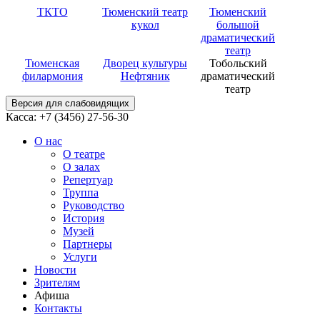
ТКТО
Тюменский театр
Тюменский
кукол
большой
драматический
театр
Тюменская
Дворец культуры
Тобольский
филармония
Нефтяник
драматический
театр
Версия для слабовидящих
Касса: +7 (3456)
27-56-30
О нас
О театре
О залах
Репертуар
Труппа
Руководство
История
Музей
Партнеры
Услуги
Новости
Зрителям
Афиша
Контакты