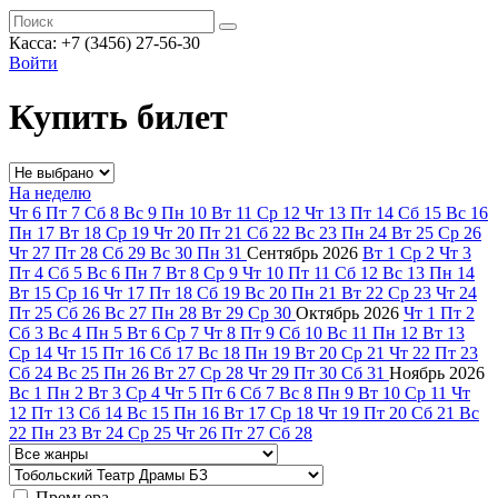
Касса: +7 (3456) 27-56-30
Войти
Купить билет
На неделю
Чт
6
Пт
7
Сб
8
Вс
9
Пн
10
Вт
11
Ср
12
Чт
13
Пт
14
Сб
15
Вс
16
Пн
17
Вт
18
Ср
19
Чт
20
Пт
21
Сб
22
Вс
23
Пн
24
Вт
25
Ср
26
Чт
27
Пт
28
Сб
29
Вс
30
Пн
31
Сентябрь
2026
Вт
1
Ср
2
Чт
3
Пт
4
Сб
5
Вс
6
Пн
7
Вт
8
Ср
9
Чт
10
Пт
11
Сб
12
Вс
13
Пн
14
Вт
15
Ср
16
Чт
17
Пт
18
Сб
19
Вс
20
Пн
21
Вт
22
Ср
23
Чт
24
Пт
25
Сб
26
Вс
27
Пн
28
Вт
29
Ср
30
Октябрь
2026
Чт
1
Пт
2
Сб
3
Вс
4
Пн
5
Вт
6
Ср
7
Чт
8
Пт
9
Сб
10
Вс
11
Пн
12
Вт
13
Ср
14
Чт
15
Пт
16
Сб
17
Вс
18
Пн
19
Вт
20
Ср
21
Чт
22
Пт
23
Сб
24
Вс
25
Пн
26
Вт
27
Ср
28
Чт
29
Пт
30
Сб
31
Ноябрь
2026
Вс
1
Пн
2
Вт
3
Ср
4
Чт
5
Пт
6
Сб
7
Вс
8
Пн
9
Вт
10
Ср
11
Чт
12
Пт
13
Сб
14
Вс
15
Пн
16
Вт
17
Ср
18
Чт
19
Пт
20
Сб
21
Вс
22
Пн
23
Вт
24
Ср
25
Чт
26
Пт
27
Сб
28
Премьера