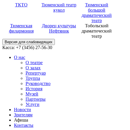
ТКТО
Тюменский театр
Тюменский
кукол
большой
драматический
театр
Тюменская
Дворец культуры
Тобольский
филармония
Нефтяник
драматический
театр
Версия для слабовидящих
Касса: +7 (3456)
27-56-30
О нас
О театре
О залах
Репертуар
Труппа
Руководство
История
Музей
Партнеры
Услуги
Новости
Зрителям
Афиша
Контакты