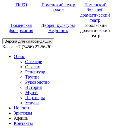
ТКТО
Тюменский театр
Тюменский
кукол
большой
драматический
театр
Тюменская
Дворец культуры
Тобольский
филармония
Нефтяник
драматический
театр
Версия для слабовидящих
Касса: +7 (3456)
27-56-30
О нас
О театре
О залах
Репертуар
Труппа
Руководство
История
Музей
Партнеры
Услуги
Новости
Зрителям
Афиша
Контакты