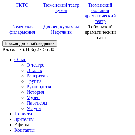
ТКТО
Тюменский театр
Тюменский
кукол
большой
драматический
театр
Тюменская
Дворец культуры
Тобольский
филармония
Нефтяник
драматический
театр
Версия для слабовидящих
Касса: +7 (3456)
27-56-30
О нас
О театре
О залах
Репертуар
Труппа
Руководство
История
Музей
Партнеры
Услуги
Новости
Зрителям
Афиша
Контакты