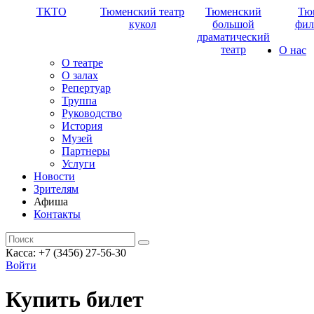
ТКТО
Тюменский театр
Тюменский
Тю
кукол
большой
фил
драматический
театр
О нас
О театре
О залах
Репертуар
Труппа
Руководство
История
Музей
Партнеры
Услуги
Новости
Зрителям
Афиша
Контакты
Касса: +7 (3456) 27-56-30
Войти
Купить билет