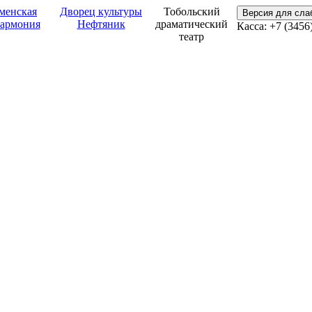
менская
Дворец культуры
Тобольский
Версия для сл
армония
Нефтяник
драматический
Касса: +7 (3456
театр