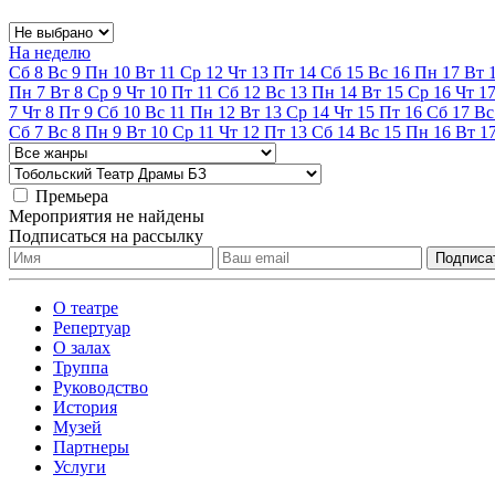
На неделю
Сб
8
Вс
9
Пн
10
Вт
11
Ср
12
Чт
13
Пт
14
Сб
15
Вс
16
Пн
17
Вт
Пн
7
Вт
8
Ср
9
Чт
10
Пт
11
Сб
12
Вс
13
Пн
14
Вт
15
Ср
16
Чт
1
7
Чт
8
Пт
9
Сб
10
Вс
11
Пн
12
Вт
13
Ср
14
Чт
15
Пт
16
Сб
17
Вс
Сб
7
Вс
8
Пн
9
Вт
10
Ср
11
Чт
12
Пт
13
Сб
14
Вс
15
Пн
16
Вт
1
Премьера
Мероприятия не найдены
Подписаться на рассылку
О театре
Репертуар
О залах
Труппа
Руководство
История
Музей
Партнеры
Услуги