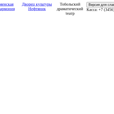
менская
Дворец культуры
Тобольский
Версия для сл
армония
Нефтяник
драматический
Касса: +7 (3456
театр