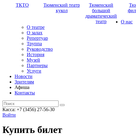
ТКТО
Тюменский театр
Тюменский
Тю
кукол
большой
фил
драматический
театр
О нас
О театре
О залах
Репертуар
Труппа
Руководство
История
Музей
Партнеры
Услуги
Новости
Зрителям
Афиша
Контакты
Касса: +7 (3456) 27-56-30
Войти
Купить билет