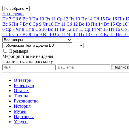
На неделю
Пт
7
Сб
8
Вс
9
Пн
10
Вт
11
Ср
12
Чт
13
Пт
14
Сб
15
Вс
16
Пн
1
Вс
6
Пн
7
Вт
8
Ср
9
Чт
10
Пт
11
Сб
12
Вс
13
Пн
14
Вт
15
Ср
16
6
Ср
7
Чт
8
Пт
9
Сб
10
Вс
11
Пн
12
Вт
13
Ср
14
Чт
15
Пт
16
Сб
Пт
6
Сб
7
Вс
8
Пн
9
Вт
10
Ср
11
Чт
12
Пт
13
Сб
14
Вс
15
Пн
16
Премьера
Мероприятия не найдены
Подписаться на рассылку
О театре
Репертуар
О залах
Труппа
Руководство
История
Музей
Партнеры
Услуги