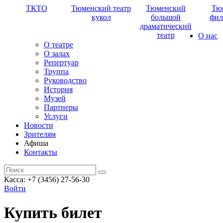
ТКТО
Тюменский театр
Тюменский
Тю
кукол
большой
фил
драматический
театр
О нас
О театре
О залах
Репертуар
Труппа
Руководство
История
Музей
Партнеры
Услуги
Новости
Зрителям
Афиша
Контакты
Касса: +7 (3456) 27-56-30
Войти
Купить билет