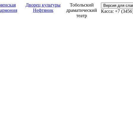
менская
Дворец культуры
Тобольский
Версия для сл
армония
Нефтяник
драматический
Касса: +7 (3456
театр