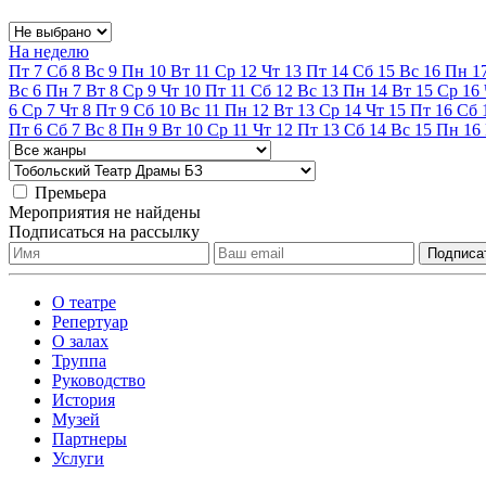
На неделю
Пт
7
Сб
8
Вс
9
Пн
10
Вт
11
Ср
12
Чт
13
Пт
14
Сб
15
Вс
16
Пн
1
Вс
6
Пн
7
Вт
8
Ср
9
Чт
10
Пт
11
Сб
12
Вс
13
Пн
14
Вт
15
Ср
16
6
Ср
7
Чт
8
Пт
9
Сб
10
Вс
11
Пн
12
Вт
13
Ср
14
Чт
15
Пт
16
Сб
Пт
6
Сб
7
Вс
8
Пн
9
Вт
10
Ср
11
Чт
12
Пт
13
Сб
14
Вс
15
Пн
16
Премьера
Мероприятия не найдены
Подписаться на рассылку
О театре
Репертуар
О залах
Труппа
Руководство
История
Музей
Партнеры
Услуги