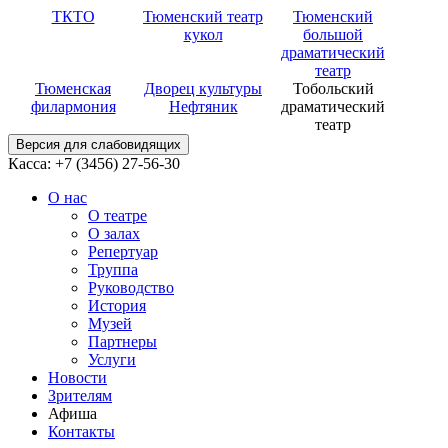
ТКТО
Тюменский театр
Тюменский
кукол
большой
драматический
театр
Тюменская
Дворец культуры
Тобольский
филармония
Нефтяник
драматический
театр
Версия для слабовидящих
Касса: +7 (3456)
27-56-30
О нас
О театре
О залах
Репертуар
Труппа
Руководство
История
Музей
Партнеры
Услуги
Новости
Зрителям
Афиша
Контакты