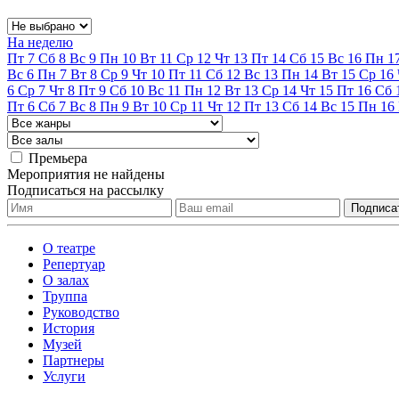
На неделю
Пт
7
Сб
8
Вс
9
Пн
10
Вт
11
Ср
12
Чт
13
Пт
14
Сб
15
Вс
16
Пн
1
Вс
6
Пн
7
Вт
8
Ср
9
Чт
10
Пт
11
Сб
12
Вс
13
Пн
14
Вт
15
Ср
16
6
Ср
7
Чт
8
Пт
9
Сб
10
Вс
11
Пн
12
Вт
13
Ср
14
Чт
15
Пт
16
Сб
Пт
6
Сб
7
Вс
8
Пн
9
Вт
10
Ср
11
Чт
12
Пт
13
Сб
14
Вс
15
Пн
16
Премьера
Мероприятия не найдены
Подписаться на рассылку
О театре
Репертуар
О залах
Труппа
Руководство
История
Музей
Партнеры
Услуги