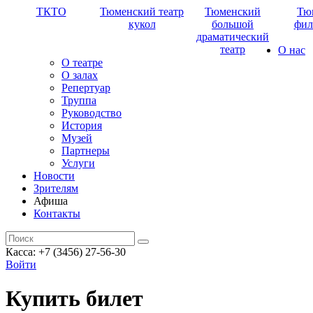
ТКТО
Тюменский театр
Тюменский
Тю
кукол
большой
фил
драматический
театр
О нас
О театре
О залах
Репертуар
Труппа
Руководство
История
Музей
Партнеры
Услуги
Новости
Зрителям
Афиша
Контакты
Касса: +7 (3456) 27-56-30
Войти
Купить билет