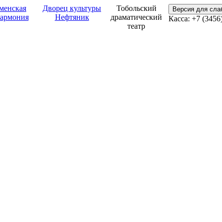
менская
Дворец культуры
Тобольский
Версия для сл
армония
Нефтяник
драматический
Касса: +7 (3456
театр