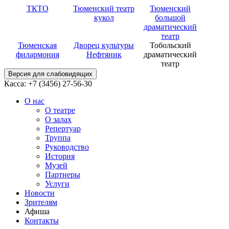
ТКТО
Тюменский театр
Тюменский
кукол
большой
драматический
театр
Тюменская
Дворец культуры
Тобольский
филармония
Нефтяник
драматический
театр
Версия для слабовидящих
Касса: +7 (3456)
27-56-30
О нас
О театре
О залах
Репертуар
Труппа
Руководство
История
Музей
Партнеры
Услуги
Новости
Зрителям
Афиша
Контакты