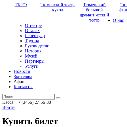
ТКТО
Тюменский театр
Тюменский
Тю
кукол
большой
фил
драматический
театр
О нас
О театре
О залах
Репертуар
Труппа
Руководство
История
Музей
Партнеры
Услуги
Новости
Зрителям
Афиша
Контакты
Касса: +7 (3456) 27-56-30
Войти
Купить билет