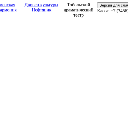
менская
Дворец культуры
Тобольский
Версия для сл
армония
Нефтяник
драматический
Касса: +7 (3456
театр