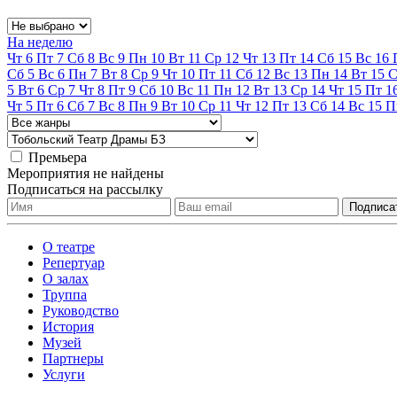
На неделю
Чт
6
Пт
7
Сб
8
Вс
9
Пн
10
Вт
11
Ср
12
Чт
13
Пт
14
Сб
15
Вс
16
Сб
5
Вс
6
Пн
7
Вт
8
Ср
9
Чт
10
Пт
11
Сб
12
Вс
13
Пн
14
Вт
15
С
5
Вт
6
Ср
7
Чт
8
Пт
9
Сб
10
Вс
11
Пн
12
Вт
13
Ср
14
Чт
15
Пт
1
Чт
5
Пт
6
Сб
7
Вс
8
Пн
9
Вт
10
Ср
11
Чт
12
Пт
13
Сб
14
Вс
15
П
Премьера
Мероприятия не найдены
Подписаться на рассылку
О театре
Репертуар
О залах
Труппа
Руководство
История
Музей
Партнеры
Услуги