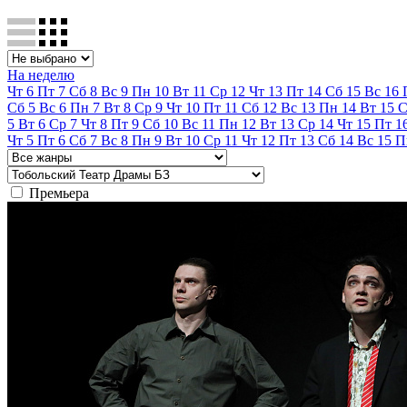
На неделю
Чт
6
Пт
7
Сб
8
Вс
9
Пн
10
Вт
11
Ср
12
Чт
13
Пт
14
Сб
15
Вс
16
Сб
5
Вс
6
Пн
7
Вт
8
Ср
9
Чт
10
Пт
11
Сб
12
Вс
13
Пн
14
Вт
15
С
5
Вт
6
Ср
7
Чт
8
Пт
9
Сб
10
Вс
11
Пн
12
Вт
13
Ср
14
Чт
15
Пт
1
Чт
5
Пт
6
Сб
7
Вс
8
Пн
9
Вт
10
Ср
11
Чт
12
Пт
13
Сб
14
Вс
15
П
Премьера