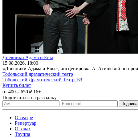
Дневники Адама и Евы
15
.08.2026
, 18:00
«Дневники Адама и Евы», инсценировка А. Агишевой по произ
Тобольский драматический театр
Тобольский Драматический Театр, БЗ
Купить билет
от 400 – 650 ₽
16+
Подписаться на рассылку
О театре
Репертуар
О залах
Труппа