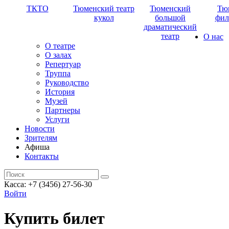
ТКТО
Тюменский театр
Тюменский
Тю
кукол
большой
фил
драматический
театр
О нас
О театре
О залах
Репертуар
Труппа
Руководство
История
Музей
Партнеры
Услуги
Новости
Зрителям
Афиша
Контакты
Касса: +7 (3456) 27-56-30
Войти
Купить билет