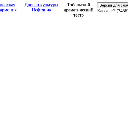
менская
Дворец культуры
Тобольский
Версия для сл
армония
Нефтяник
драматический
Касса: +7 (3456
театр