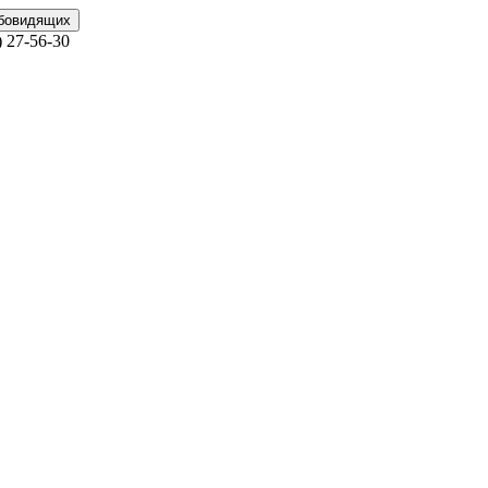
абовидящих
)
27-56-30