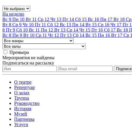
На неделю
Вс
9
Пн
10
Вт
11
Ср
12
Чт
13
Пт
14
Сб
15
Вс
16
Пн
17
Вт
18
Ср
Вт
8
Ср
9
Чт
10
Пт
11
Сб
12
Вс
13
Пн
14
Вт
15
Ср
16
Чт
17
Пт
1
8
Пт
9
Сб
10
Вс
11
Пн
12
Вт
13
Ср
14
Чт
15
Пт
16
Сб
17
Вс
18
Вс
8
Пн
9
Вт
10
Ср
11
Чт
12
Пт
13
Сб
14
Вс
15
Пн
16
Вт
17
Ср
Премьера
Мероприятия не найдены
Подписаться на рассылку
О театре
Репертуар
О залах
Труппа
Руководство
История
Музей
Партнеры
Услуги