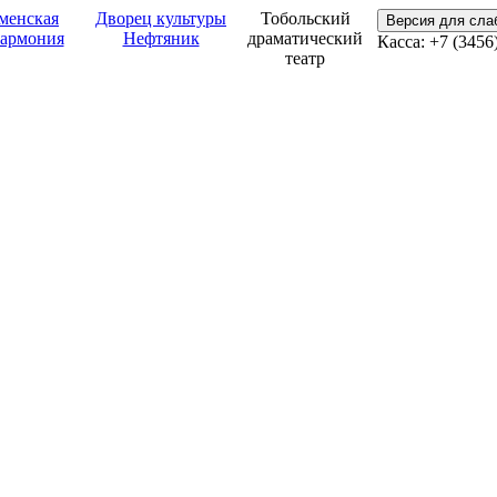
менская
Дворец культуры
Тобольский
Версия для сл
армония
Нефтяник
драматический
Касса: +7 (3456
театр