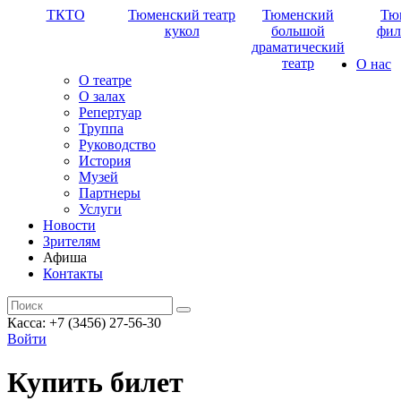
ТКТО
Тюменский театр
Тюменский
Тю
кукол
большой
фил
драматический
театр
О нас
О театре
О залах
Репертуар
Труппа
Руководство
История
Музей
Партнеры
Услуги
Новости
Зрителям
Афиша
Контакты
Касса: +7 (3456) 27-56-30
Войти
Купить билет