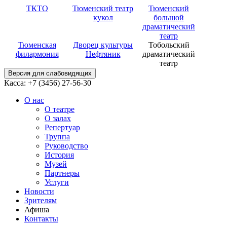
ТКТО
Тюменский театр
Тюменский
кукол
большой
драматический
театр
Тюменская
Дворец культуры
Тобольский
филармония
Нефтяник
драматический
театр
Версия для слабовидящих
Касса: +7 (3456)
27-56-30
О нас
О театре
О залах
Репертуар
Труппа
Руководство
История
Музей
Партнеры
Услуги
Новости
Зрителям
Афиша
Контакты