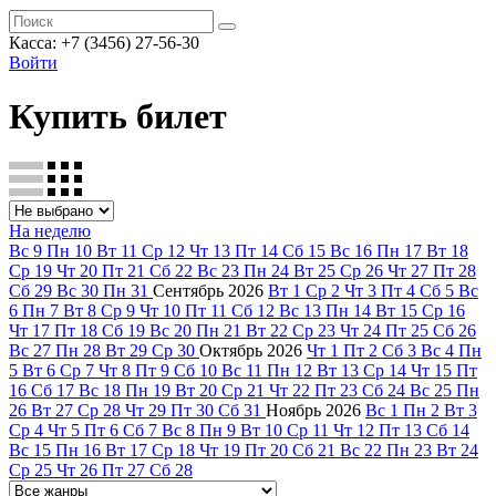
Касса: +7 (3456) 27-56-30
Войти
Купить билет
На неделю
Вс
9
Пн
10
Вт
11
Ср
12
Чт
13
Пт
14
Сб
15
Вс
16
Пн
17
Вт
18
Ср
19
Чт
20
Пт
21
Сб
22
Вс
23
Пн
24
Вт
25
Ср
26
Чт
27
Пт
28
Сб
29
Вс
30
Пн
31
Сентябрь
2026
Вт
1
Ср
2
Чт
3
Пт
4
Сб
5
Вс
6
Пн
7
Вт
8
Ср
9
Чт
10
Пт
11
Сб
12
Вс
13
Пн
14
Вт
15
Ср
16
Чт
17
Пт
18
Сб
19
Вс
20
Пн
21
Вт
22
Ср
23
Чт
24
Пт
25
Сб
26
Вс
27
Пн
28
Вт
29
Ср
30
Октябрь
2026
Чт
1
Пт
2
Сб
3
Вс
4
Пн
5
Вт
6
Ср
7
Чт
8
Пт
9
Сб
10
Вс
11
Пн
12
Вт
13
Ср
14
Чт
15
Пт
16
Сб
17
Вс
18
Пн
19
Вт
20
Ср
21
Чт
22
Пт
23
Сб
24
Вс
25
Пн
26
Вт
27
Ср
28
Чт
29
Пт
30
Сб
31
Ноябрь
2026
Вс
1
Пн
2
Вт
3
Ср
4
Чт
5
Пт
6
Сб
7
Вс
8
Пн
9
Вт
10
Ср
11
Чт
12
Пт
13
Сб
14
Вс
15
Пн
16
Вт
17
Ср
18
Чт
19
Пт
20
Сб
21
Вс
22
Пн
23
Вт
24
Ср
25
Чт
26
Пт
27
Сб
28