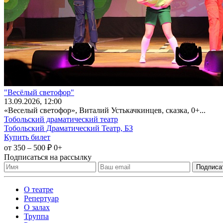
"Весёлый светофор"
13
.09.2026
, 12:00
«Веселый светофор», Виталий Устькачкинцев, сказка, 0+...
Тобольский драматический театр
Тобольский Драматический Театр, БЗ
Купить билет
от 350 – 500 ₽
0+
Подписаться на рассылку
О театре
Репертуар
О залах
Труппа