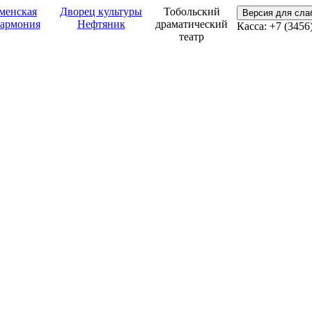
менская
Дворец культуры
Тобольский
Версия для сл
армония
Нефтяник
драматический
Касса: +7 (3456
театр