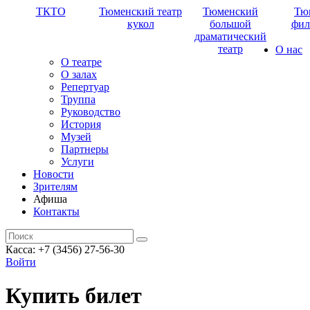
ТКТО
Тюменский театр
Тюменский
Тю
кукол
большой
фил
драматический
театр
О нас
О театре
О залах
Репертуар
Труппа
Руководство
История
Музей
Партнеры
Услуги
Новости
Зрителям
Афиша
Контакты
Касса: +7 (3456) 27-56-30
Войти
Купить билет