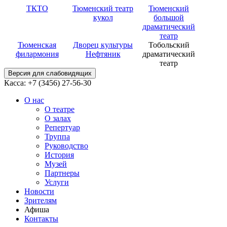
ТКТО
Тюменский театр
Тюменский
кукол
большой
драматический
театр
Тюменская
Дворец культуры
Тобольский
филармония
Нефтяник
драматический
театр
Версия для слабовидящих
Касса: +7 (3456)
27-56-30
О нас
О театре
О залах
Репертуар
Труппа
Руководство
История
Музей
Партнеры
Услуги
Новости
Зрителям
Афиша
Контакты