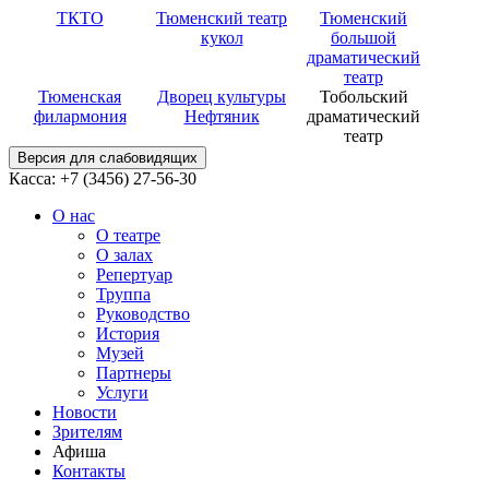
ТКТО
Тюменский театр
Тюменский
кукол
большой
драматический
театр
Тюменская
Дворец культуры
Тобольский
филармония
Нефтяник
драматический
театр
Версия для слабовидящих
Касса: +7 (3456)
27-56-30
О нас
О театре
О залах
Репертуар
Труппа
Руководство
История
Музей
Партнеры
Услуги
Новости
Зрителям
Афиша
Контакты