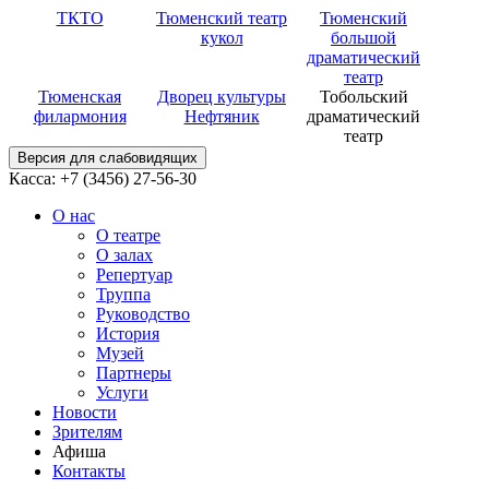
ТКТО
Тюменский театр
Тюменский
кукол
большой
драматический
театр
Тюменская
Дворец культуры
Тобольский
филармония
Нефтяник
драматический
театр
Версия для слабовидящих
Касса: +7 (3456)
27-56-30
О нас
О театре
О залах
Репертуар
Труппа
Руководство
История
Музей
Партнеры
Услуги
Новости
Зрителям
Афиша
Контакты